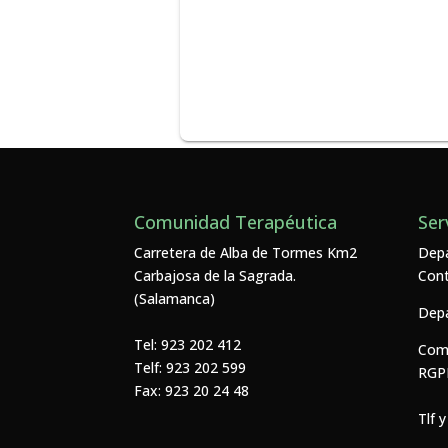
Comunidad Terapéutica
Ser
Carretera de Alba de Tormes Km2
Depa
Carbajosa de la Sagrada.
Cont
(Salamanca)
Depa
Tel:
923 202 412
Comu
Telf:
923 202 599
RGPD
Fax:
923 20 24 48
Tlf 